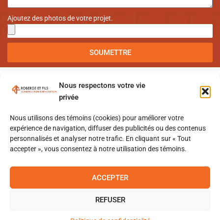
Ajoutez des photos de votre projet.
SOUMETTRE
Nous respectons votre vie
privée
Nous utilisons des témoins (cookies) pour améliorer votre
ACCUEIL
NOS SERVICES
À PROPOS
expérience de navigation, diffuser des publicités ou des contenus
personnalisés et analyser notre trafic. En cliquant sur « Tout
RÉALISATIONS
NOUS JOINDRE
accepter », vous consentez à notre utilisation des témoins.
License RBQ: 5767-5654-01
ACCEPTER
© 2026 | Roberge et fils - Construction & Rénovation. Tout droits réservés.
Politique de confidentialité
REFUSER